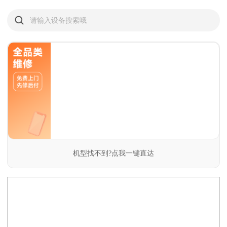
请输入设备搜索哦
闪修侠用户
上海黄浦 | 通过上门维修了手机屏幕
手机屏幕摔坏了，师傅当天就上门维修了，换屏技术很
机型找不到?点我一键直达
娴熟，新屏幕质量很好，触感和原装一样，维修过程很
仔细，没有留下任何痕迹，服务满分！